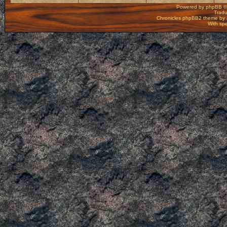
Powered by
phpBB
©
Tradu
Chronicles phpBB2 theme by
With spe