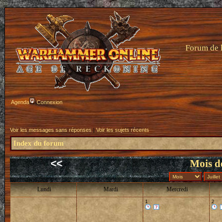
Forum de 
Agenda
Connexion
Voir les messages sans réponses
|
Voir les sujets récents
Index du forum
<<
Mois de
Lundi
Mardi
Mercredi
1
2