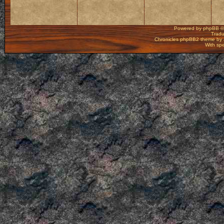
Powered by
phpBB
©
Tradu
Chronicles phpBB2 theme by
With spe