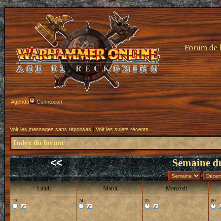
Forum de 
Agenda
Connexion
Voir les messages sans réponses
|
Voir les sujets récents
Index du forum
<<
Semaine d
Lundi
Mardi
Mercredi
23
24
25
26