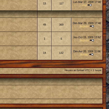
Lun Mar 17, 2008 17:00
13
117
esp
Dim Mar 29, 2009 17:46
49
369
Bugsou
Jeu Oct 15, 2009 13:52
1
5
Bugsou
Dim Avr 20, 2008 11:06
14
132
Boolay
Heures au format UTC + 1 heure