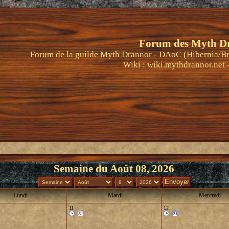
Forum des Myth D
Forum de la guilde Myth Drannor - DAoC (Hibernia/Br
Wiki :
wiki.mythdrannor.net
Semaine du Août 08, 2026
Lundi
Mardi
Mercredi
11
12