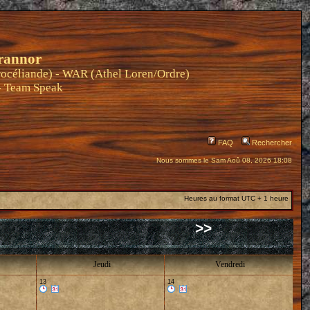
rannor
océliande) - WAR (Athel Loren/Ordre)
-
Team Speak
FAQ
Rechercher
Nous sommes le Sam Aoû 08, 2026 18:08
Heures au format UTC + 1 heure
>>
Jeudi
Vendredi
13
14