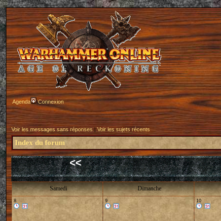
Agenda
Connexion
Voir les messages sans réponses
|
Voir les sujets récents
Index du forum
<<
Samedi
Dimanche
8
9
10