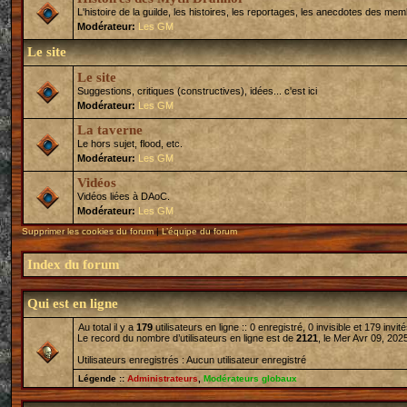
L'histoire de la guilde, les histoires, les reportages, les anecdotes des mem
Modérateur:
Les GM
Le site
Le site
Suggestions, critiques (constructives), idées... c'est ici
Modérateur:
Les GM
La taverne
Le hors sujet, flood, etc.
Modérateur:
Les GM
Vidéos
Vidéos liées à DAoC.
Modérateur:
Les GM
Supprimer les cookies du forum
|
L’équipe du forum
Index du forum
Qui est en ligne
Au total il y a
179
utilisateurs en ligne :: 0 enregistré, 0 invisible et 179 inv
Le record du nombre d’utilisateurs en ligne est de
2121
, le Mer Avr 09, 202
Utilisateurs enregistrés : Aucun utilisateur enregistré
Légende ::
Administrateurs
,
Modérateurs globaux