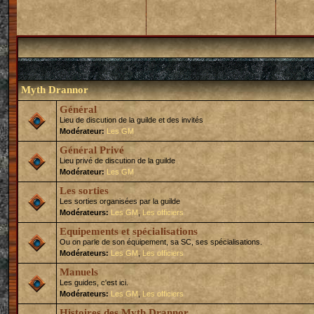
Myth Drannor
Général
Lieu de discution de la guilde et des invités
Modérateur:
Les GM
Général Privé
Lieu privé de discution de la guilde
Modérateur:
Les GM
Les sorties
Les sorties organisées par la guilde
Modérateurs:
Les GM
,
Les officiers
Equipements et spécialisations
Ou on parle de son équipement, sa SC, ses spécialisations.
Modérateurs:
Les GM
,
Les officiers
Manuels
Les guides, c'est ici.
Modérateurs:
Les GM
,
Les officiers
Histoires des Myth Drannor