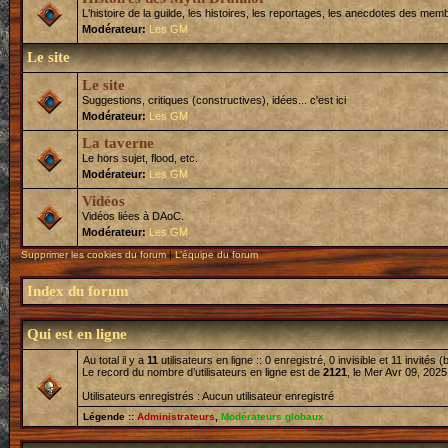
L'histoire de la guilde, les histoires, les reportages, les anecdotes des memb
Modérateur:
Les GM
Le site
Le site
Suggestions, critiques (constructives), idées... c'est ici
Modérateur:
Les GM
La taverne
Le hors sujet, flood, etc.
Modérateur:
Les GM
Vidéos
Vidéos liées à DAoC.
Modérateur:
Les GM
Supprimer les cookies du forum
|
L’équipe du forum
Index du forum
Qui est en ligne
Au total il y a
11
utilisateurs en ligne :: 0 enregistré, 0 invisible et 11 invités
Le record du nombre d’utilisateurs en ligne est de
2121
, le Mer Avr 09, 2025
Utilisateurs enregistrés : Aucun utilisateur enregistré
Légende ::
Administrateurs
,
Modérateurs globaux