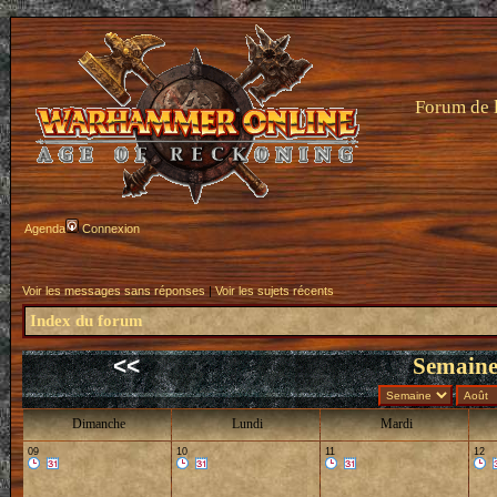
Forum de 
Agenda
Connexion
Voir les messages sans réponses
|
Voir les sujets récents
Index du forum
<<
Semaine
Dimanche
Lundi
Mardi
09
10
11
12