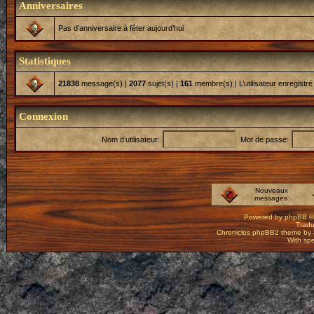
Anniversaires
Pas d’anniversaire à fêter aujourd’hui
Statistiques
21838
message(s) |
2077
sujet(s) |
161
membre(s) | L’utilisateur enregistré
Connexion
Nom d’utilisateur:
Mot de passe:
Nouveaux
messages
Powered by
phpBB
©
Tradu
Chronicles phpBB2 theme by
With spe