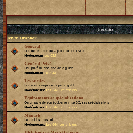
Forums
Myth Drannor
Général
Lieu de discution de la guilde et des invités
Modérateur:
Les GM
Général Privé
Lieu privé de discution de la guilde
Modérateur:
Les GM
Les sorties
Les sorties organisées par la guilde
Modérateurs:
Les GM
,
Les officiers
Equipements et spécialisations
Ou on parle de son équipement, sa SC, ses spécialisations.
Modérateurs:
Les GM
,
Les officiers
Manuels
Les guides, c'est ici.
Modérateurs:
Les GM
,
Les officiers
Histoires des Myth Drannor