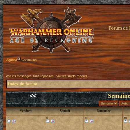
Forum de 
Agenda
Connexion
Voir les messages sans réponses
|
Voir les sujets récents
Index du forum
<<
Semaine
Vendredi
Samedi
Dimanche
7
8
9
10