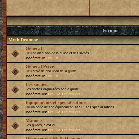
Forums
Myth Drannor
Général
Lieu de discution de la guilde et des invités
Modérateur:
Les GM
Général Privé
Lieu privé de discution de la guilde
Modérateur:
Les GM
Les sorties
Les sorties organisées par la guilde
Modérateurs:
Les GM
,
Les officiers
Equipements et spécialisations
Ou on parle de son équipement, sa SC, ses spécialisations.
Modérateurs:
Les GM
,
Les officiers
Manuels
Les guides, c'est ici.
Modérateurs:
Les GM
,
Les officiers
Histoires des Myth Drannor