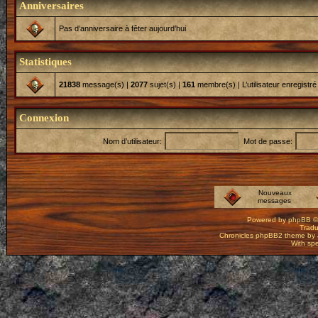
Anniversaires
Pas d’anniversaire à fêter aujourd’hui
Statistiques
21838
message(s) |
2077
sujet(s) |
161
membre(s) | L’utilisateur enregistré
Connexion
Nom d’utilisateur:
Mot de passe:
Nouveaux
messages
Powered by
phpBB
©
Tradu
Chronicles phpBB2 theme by
With spe