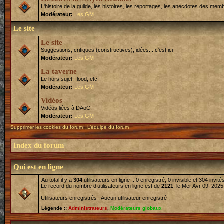
L'histoire de la guilde, les histoires, les reportages, les anecdotes des memb
Modérateur:
Les GM
Le site
Le site
Suggestions, critiques (constructives), idées... c'est ici
Modérateur:
Les GM
La taverne
Le hors sujet, flood, etc.
Modérateur:
Les GM
Vidéos
Vidéos liées à DAoC.
Modérateur:
Les GM
Supprimer les cookies du forum
|
L’équipe du forum
Index du forum
Qui est en ligne
Au total il y a
304
utilisateurs en ligne :: 0 enregistré, 0 invisible et 304 invi
Le record du nombre d’utilisateurs en ligne est de
2121
, le Mer Avr 09, 2025
Utilisateurs enregistrés : Aucun utilisateur enregistré
Légende ::
Administrateurs
,
Modérateurs globaux