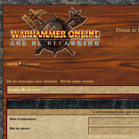
Forum de 
Agenda
Connexion
Voir les messages sans réponses
|
Voir les sujets récents
Index du forum
L’administrateur exige que vous 
Nom d’utilisateur:
Mot de passe:
J’ai oublié mon mot de passe