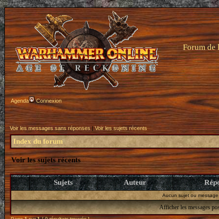
Forum de 
Agenda
Connexion
Voir les messages sans réponses
|
Voir les sujets récents
Index du forum
Voir les sujets récents
Sujets
Auteur
Rép
Aucun sujet ou message 
Afficher les messages pos
Page
1
sur
1
[ 0 résultats trouvés ]