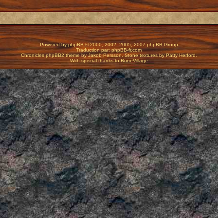
Powered by
phpBB
© 2000, 2002, 2005, 2007 phpBB Group
Traduction par:
phpBB-fr.com
Chronicles phpBB2 theme by
Jakob Persson
. Stone textures by
Patty Herford.
With special thanks to
RuneVillage