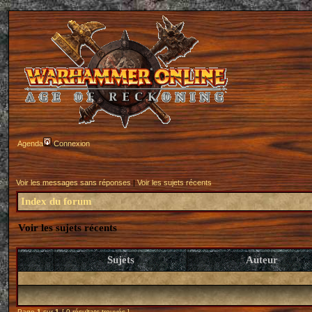
Agenda
Connexion
Voir les messages sans réponses
|
Voir les sujets récents
Index du forum
Voir les sujets récents
Sujets
Auteur
Page
1
sur
1
[ 0 résultats trouvés ]