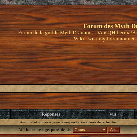
Forum des Myth D
Forum de la guilde Myth Drannor - DAoC (Hibernia/Br
Wiki :
wiki.mythdrannor.net
Réponses
Vus
Aucun sujet ou message ne correspond à vos critères de recherche.
Afficher les messages postés depuis: