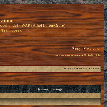
rannor
océliande) - WAR (Athel Loren/Ordre)
-
Team Speak
FAQ
Rechercher
Nous sommes le Ven Aoû 07, 2026 21:24
Heures au format UTC + 1 heure
Dernier message