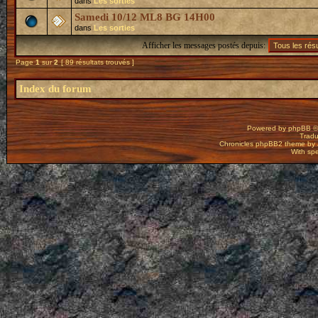
dans
Les sorties
Samedi 10/12 ML8 BG 14H00
dans
Les sorties
Afficher les messages postés depuis:
Page
1
sur
2
[ 89 résultats trouvés ]
Index du forum
Powered by
phpBB
©
Tradu
Chronicles phpBB2 theme by
With spe