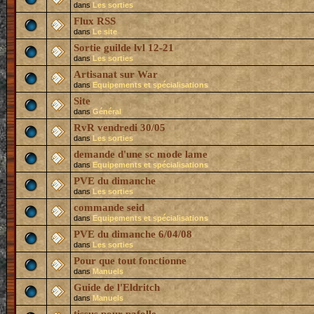
dans
Les sorties
Flux RSS
dans
Le site
Sortie guilde lvl 12-21
dans
Les sorties
Artisanat sur War
dans
Equipements et spécialisations
Site
dans
Général
RvR vendredi 30/05
dans
Les sorties
demande d'une sc mode lame
dans
Equipements et spécialisations
PVE du dimanche
dans
Les sorties
commande seid
dans
Equipements et spécialisations
PVE du dimanche 6/04/08
dans
Les sorties
Pour que tout fonctionne
dans
Manuels
Guide de l'Eldritch
dans
Manuels