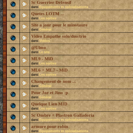
Sc Guerrier Défensif
dans
Equipements et spécialisations
Quetes LOTM ...
dans
Les sorties
Site a jour pour le minotaure
dans
Général
Vidéo Empathe solo/duo/trio
dans
Vidéos
@Ulmo
dans
Le site
ML9 - MiD
dans
Les sorties
ML6 + ML7 - MiD
dans
Les sorties
Changement de nom ...
dans
Général
Pour Joe et Jino :p
dans
Général
Quelque Lien MID
dans
Les sorties
Sc Ombre + Plastron Galladoria
dans
Equipements et spécialisations
armure pour robin
dans
Equipements et spécialisations