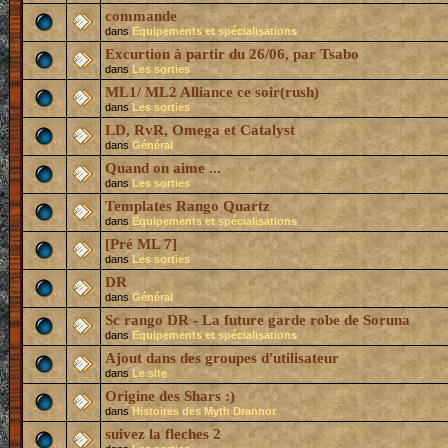
commande
dans
Equipements et spécialisations
Excurtion à partir du 26/06, par Tsabo
dans
Les sorties
ML1/ ML2 Alliance ce soir(rush)
dans
Les sorties
LD, RvR, Omega et Catalyst
dans
Général
Quand on aime ...
dans
Les sorties
Templates Rango Quartz
dans
Equipements et spécialisations
[Pré ML 7]
dans
Les sorties
DR
dans
Général
Sc rango DR - La future garde robe de Soruna
dans
Equipements et spécialisations
Ajout dans des groupes d'utilisateur
dans
Le site
Origine des Shars :)
dans
Histoires des Myth Drannor
suivez la fleches 2