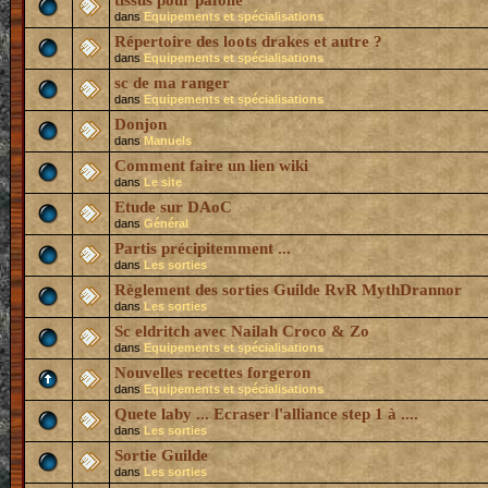
tissus pour pafolle
dans
Equipements et spécialisations
Répertoire des loots drakes et autre ?
dans
Equipements et spécialisations
sc de ma ranger
dans
Equipements et spécialisations
Donjon
dans
Manuels
Comment faire un lien wiki
dans
Le site
Etude sur DAoC
dans
Général
Partis précipitemment ...
dans
Les sorties
Règlement des sorties Guilde RvR MythDrannor
dans
Les sorties
Sc eldritch avec Nailah Croco & Zo
dans
Equipements et spécialisations
Nouvelles recettes forgeron
dans
Equipements et spécialisations
Quete laby ... Ecraser l'alliance step 1 à ....
dans
Les sorties
Sortie Guilde
dans
Les sorties