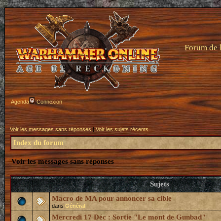
Forum de 
Agenda
Connexion
Voir les messages sans réponses
|
Voir les sujets récents
Index du forum
Voir les messages sans réponses
Sujets
Macro de MA pour annoncer sa cible
dans
Général
Mercredi 17 Déc : Sortie "Le mont de Gunbad"