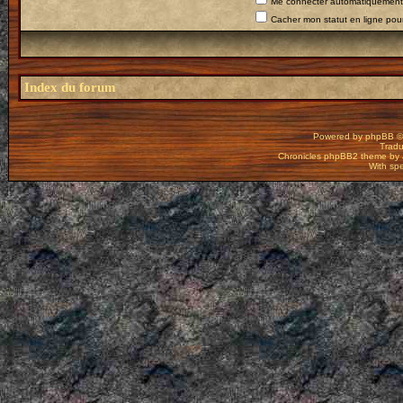
Me connecter automatiquement 
Cacher mon statut en ligne pour
Index du forum
Powered by
phpBB
©
Tradu
Chronicles phpBB2 theme by
With spe