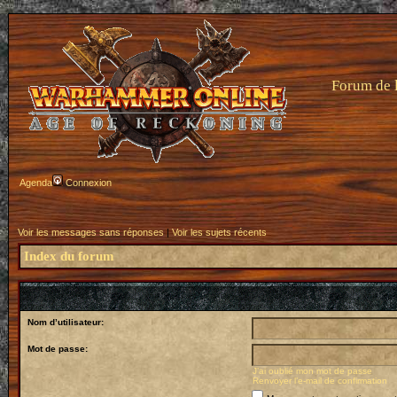
Forum de 
Agenda
Connexion
Voir les messages sans réponses
|
Voir les sujets récents
Index du forum
Nom d’utilisateur:
Mot de passe:
J’ai oublié mon mot de passe
Renvoyer l’e-mail de confirmation