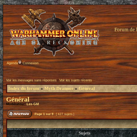
Forum de 
Agenda
Connexion
Voir les messages sans réponses
|
Voir les sujets récents
Index du forum
»
Myth Drannor
»
Général
Général
Modérateur:
Les GM
Page
1
sur
9
[ 427 sujets ]
Sujets