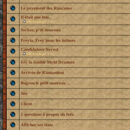
Le payement des Rancunes
Il était une fois..
[
Aller à la page:
1
,
2
]
Sockar, p'tit nouveau
Freyia, Frey pour les intimes
Candidature Nerost
[
Aller à la page:
1
,
2
]
GG la Guilde Myht Drannor
Arrivée de Kankoulem
Bugsou le petit nouveau ...
Site
Client
2 questions à propos du fofo
Afficher ses stats