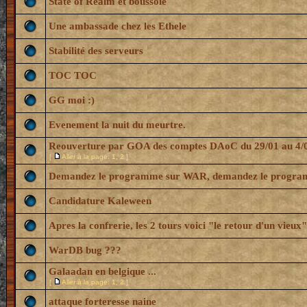
State of Realm et boussole
Une ambassade chez les Ethele
Stabilité des serveurs
TOC TOC
GG moi :)
Evenement la nuit du meurtre.
Reouverture par GOA des comptes DAoC du 29/01 au 4/
[
Aller à la page:
1
,
2
]
Demandez le programme sur WAR, demandez le progra
Candidature Kaleween
Apres la confrerie, les 2 tours voici "le retour d'un vieux"
WarDB bug ???
Galaadan en belgique ...
[
Aller à la page:
1
,
2
]
attaque forteresse naine