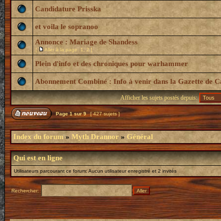
Candidature Prisska
et voila le sopranoo
Annonce : Mariage de Shandess
[
Aller à la page:
1
,
2
]
Plein d'info et des chroniques pour warhammer
Abonnement Combiné : Info à venir dans la Gazette de 
Afficher les sujets postés depuis:
Page
1
sur
9
[ 427 sujets ]
Index du forum
»
Myth Drannor
»
Général
Qui est en ligne
Utilisateurs parcourant ce forum: Aucun utilisateur enregistré et 2 invités
Rechercher: