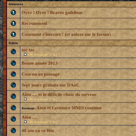
Annonces
Oyez ! Oyez ! Braves guildiens
Recrutement
Comment s'inscrire ! (et autres sur le forum)
Sujets
toc toc
[
Aller à la page:
1
,
2
]
Bonne année 2013
Coucou au passage
Sept jours gratuits sur DAoC
Aion .... et le difficile choix du serveur
[
Aller à la page:
1
,
2
]
Aion et l'avenure MMO continue
Sondage:
Aion ....
[
Aller à la page:
1
,
2
]
40 ans ca ce fête