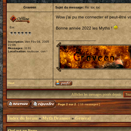
Graveen
Sujet du message:
Re: toc toc
Wow j'ai pu me connecter et peut-être v
Ent
Bonne année 2022 les Myths !
_________________
Inscription:
Ven Fév 04, 2005
22:06
Messages:
1131
Localisation:
toulouse, con !
Haut
Afficher les messages postés depuis:
Page
2
sur
2
[ 16 messages ]
Index du forum
»
Myth Drannor
»
Général
Qui est en ligne