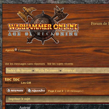
Forum de 
Agenda
Connexion
Voir les messages sans réponses
|
Voir les sujets récents
Index du forum
»
Myth Drannor
»
Général
toc toc
Modérateur:
Les GM
Page
2
sur
2
[ 16 messages ]
Imprimer le sujet
Auteur